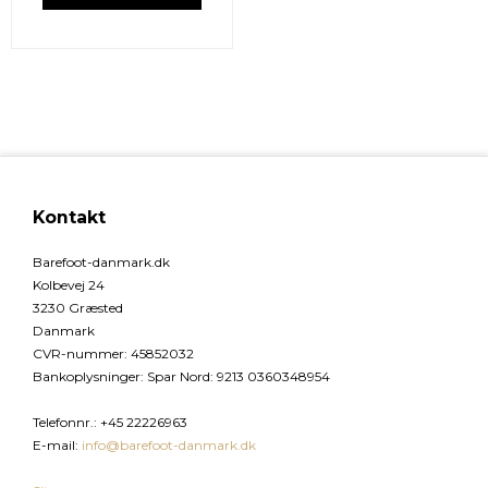
Kontakt
Barefoot-danmark.dk
Kolbevej 24
3230 Græsted
Danmark
CVR-nummer
:
45852032
Bankoplysninger
:
Spar Nord: 9213 0360348954
Telefonnr.
:
+45 22226963
E-mail
:
info@barefoot-danmark.dk