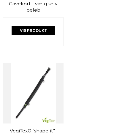
Gavekort - vælg selv
beløb
VIS PRODUKT
VegiTex® “shape-it”-