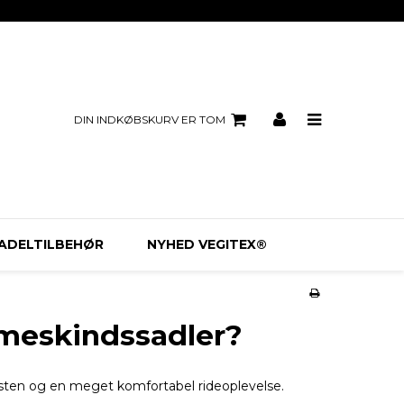
DIN INDKØBSKURV ER TOM
ADELTILBEHØR
NYHED VEGITEX®
mmeskindssadler?
esten og en meget komfortabel rideoplevelse.