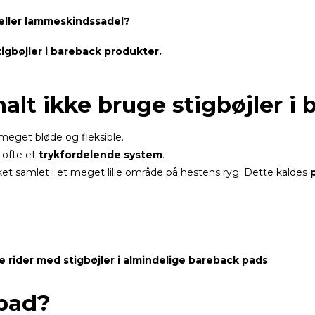
 eller lammeskindssadel?
gbøjler i bareback produkter.
lt ikke bruge stigbøjler i
meget bløde og fleksible.
 ofte et
trykfordelende system
.
kket samlet i et meget lille område på hestens ryg. Dette kaldes
e rider med stigbøjler i almindelige bareback pads
.
 pad?