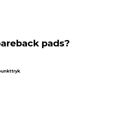
 bareback pads?
punkttryk
.