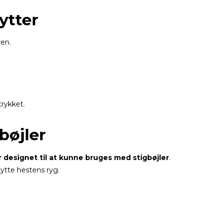
ytter
en.
trykket.
bøjler
r designet til at kunne bruges med stigbøjler
.
ytte hestens ryg.