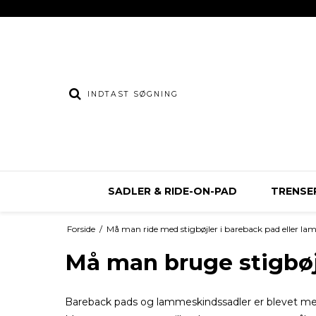
SADLER & RIDE-ON-PAD
TRENSER
Forside
/
Må man ride med stigbøjler i bareback pad eller l
Må man bruge stigbøj
Bareback pads og lammeskindssadler er blevet mege