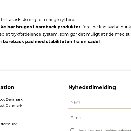
antastisk løsning for mange ryttere.
ikke bør bruges i bareback produkter
, fordi de kan skabe punk
d et trykfordelende system, som gør det muligt at ride med stig
n bareback pad med stabiliteten fra en sadel
.
ation
Nyhedstilmelding
foot Danmark
oot Danmark
esformular
Jeg vil gerne tilmeldes nyhed