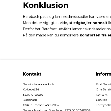
Konklusion
Bareback pads og lammeskindssadler kan være en f
Men det er vigtigt at vide, at
stigbøjler normalt 
Derfor har Barefoot udviklet lammeskindssadler me
På den måde kan du kombinere
komforten fra e
Kontakt
Inform
Barefoot-danmark.dk
Find Bare
Kolbevej 24
Om Baref
3230 Græsted
Kontakt
Danmark
Cookies
CVR-nummer
:
45852032
Fortrydels
Bankoplysninger
:
Spar Nord: 9213 0360348954