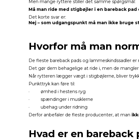
Men mange ryttere stiller det samme spørgsmål:
Må man ride med stigbøjler i en bareback pad
Det korte svar er:
Nej – som udgangspunkt må man ikke bruge sti
Hvorfor må man norma
De fleste bareback pads og lammeskindssadler er 
Det gør dem behagelige at ride i, men de mangler
Når rytteren lægger vægt i stigbøjlerne, bliver try
Punkttryk kan føre til:
· ømhed i hestens ryg
· spændinger i musklerne
· ubehag under ridning
Derfor anbefaler de fleste producenter, at man
ikk
Hvad er en bareback