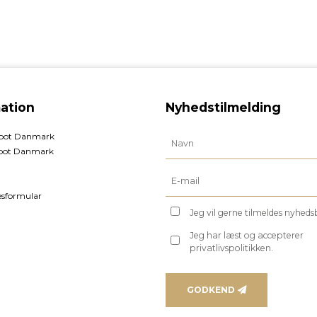
ation
Nyhedstilmelding
foot Danmark
oot Danmark
esformular
Jeg vil gerne tilmeldes nyhed
Jeg har læst og accepterer
privatlivspolitikken.
GODKEND