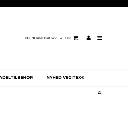
DIN INDKØBSKURV ER TOM
ADELTILBEHØR
NYHED VEGITEX®