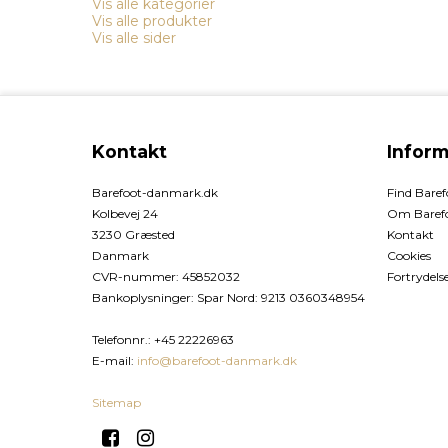
Vis alle kategorier
Vis alle produkter
Vis alle sider
Kontakt
Inform
Barefoot-danmark.dk
Find Bare
Kolbevej 24
Om Baref
3230 Græsted
Kontakt
Danmark
Cookies
CVR-nummer
:
45852032
Fortrydels
Bankoplysninger
:
Spar Nord: 9213 0360348954
Telefonnr.
:
+45 22226963
E-mail
:
info@barefoot-danmark.dk
Sitemap