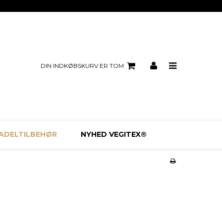
DIN INDKØBSKURV ER TOM
ADELTILBEHØR
NYHED VEGITEX®