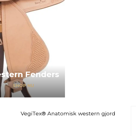
stern Fenders
SHOP NU
VegiTex® Anatomisk western gjord