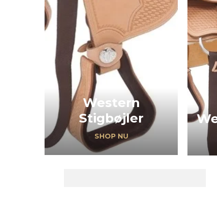
Western
Stigbøjler
We
SHOP NU