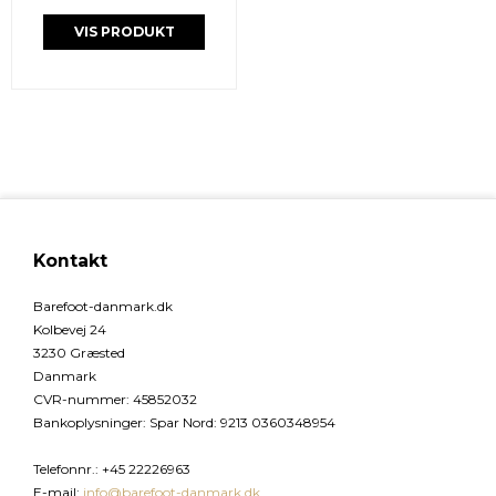
VIS PRODUKT
Kontakt
Barefoot-danmark.dk
Kolbevej 24
3230 Græsted
Danmark
CVR-nummer
:
45852032
Bankoplysninger
:
Spar Nord: 9213 0360348954
Telefonnr.
:
+45 22226963
E-mail
:
info@barefoot-danmark.dk