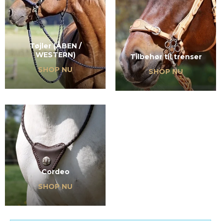
Tøjler (ÅBEN /
WESTERN)
Tilbehør til trenser
SHOP NU
SHOP NU
Cordeo
SHOP NU