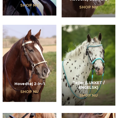
SHOP NU
SHOP NU
Tøjler (LUKKET /
Hovedtøj 2-in-1
ENGELSK)
SHOP NU
SHOP NU