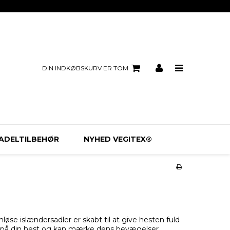
DIN INDKØBSKURV ER TOM
ADELTILBEHØR
NYHED VEGITEX®
øse islændersadler er skabt til at give hesten fuld
ere på din hest og kan mærke dens bevægelser