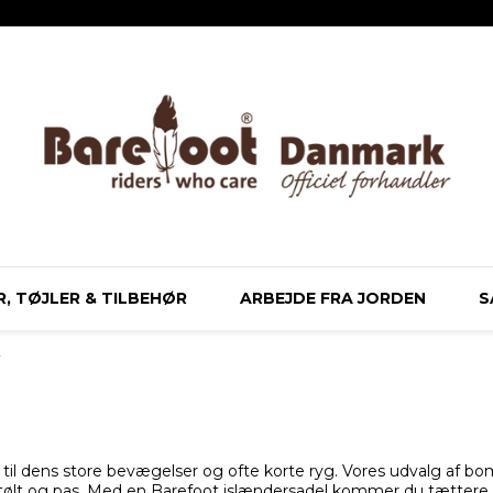
, TØJLER & TILBEHØR
ARBEJDE FRA JORDEN
S
r
 til dens store bevægelser og ofte korte ryg. Vores udvalg af boml
kt i tølt og pas. Med en Barefoot islændersadel kommer du tætt