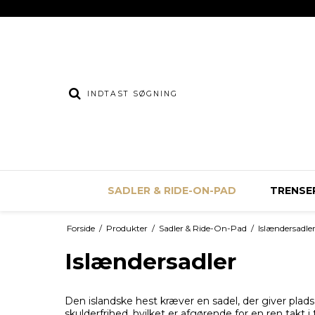
SADLER & RIDE-ON-PAD
TRENSER
Forside
/
Produkter
/
Sadler & Ride-On-Pad
/
Islændersadle
Islændersadler
Den islandske hest kræver en sadel, der giver plads
skulderfrihed, hvilket er afgørende for en ren ta