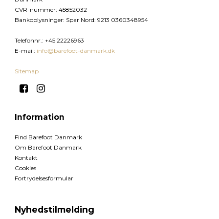
CVR-nummer
:
45852032
Bankoplysninger
:
Spar Nord: 9213 0360348954
Telefonnr.
:
+45 22226963
E-mail
:
info@barefoot-danmark.dk
Sitemap
Information
Find Barefoot Danmark
Om Barefoot Danmark
Kontakt
Cookies
Fortrydelsesformular
Nyhedstilmelding