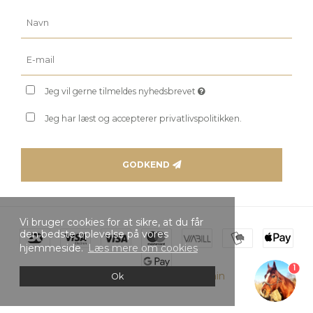
Jeg vil gerne tilmeldes nyhedsbrevet
Jeg har læst og accepterer privatlivspolitikken.
GODKEND
Vi bruger cookies for at sikre, at du får
den bedste oplevelse på vores
hjemmeside.
Læs mere om cookies
1
Skabt med ♥ af DanDomain
Ok