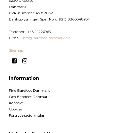
3230 Græsted
Danmark
CVR-nummer
:
45852032
Bankoplysninger
:
Spar Nord: 9213 0360348954
Telefonnr.
:
+45 22226963
E-mail
:
info@barefoot-danmark.dk
Sitemap
Information
Find Barefoot Danmark
Om Barefoot Danmark
Kontakt
Cookies
Fortrydelsesformular