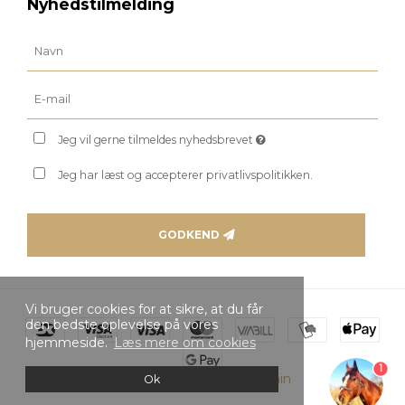
Nyhedstilmelding
Jeg vil gerne tilmeldes nyhedsbrevet
Jeg har læst og accepterer privatlivspolitikken.
GODKEND
Vi bruger cookies for at sikre, at du får
den bedste oplevelse på vores
hjemmeside.
Læs mere om cookies
1
Skabt med ♥ af DanDomain
Ok