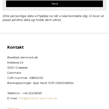
Send
Dine personlige data vil hjælpe os når vi skal kontakte dig. Vi lover at
passe på dine data og holde dem sikret.
Kontakt
Barefoot-danmark.dk
Kolbevej 24
3230 Græsted
Danmark
CVR-nummer
:
45852032
Bankoplysninger
:
Spar Nord: 9213 0360348954
Telefonnr.
:
+45 22226963
E-mail
:
info@barefoot-danmark.dk
Sitemap