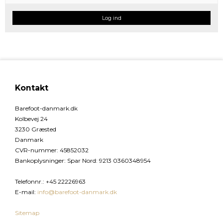
Log ind
Kontakt
Barefoot-danmark.dk
Kolbevej 24
3230 Græsted
Danmark
CVR-nummer
:
45852032
Bankoplysninger
:
Spar Nord: 9213 0360348954
Telefonnr.
:
+45 22226963
E-mail
:
info@barefoot-danmark.dk
Sitemap