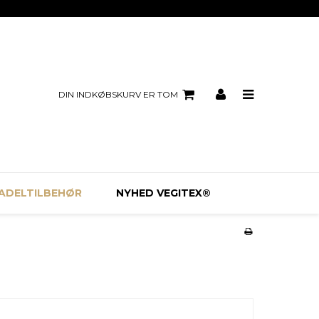
DIN INDKØBSKURV ER TOM
ADELTILBEHØR
NYHED VEGITEX®