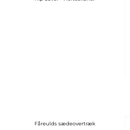
Fåreulds sædeovertræk