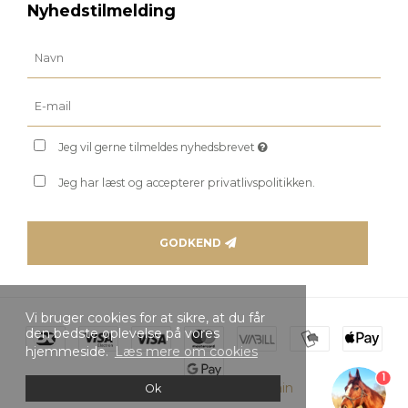
Nyhedstilmelding
Jeg vil gerne tilmeldes nyhedsbrevet
Jeg har læst og accepterer privatlivspolitikken.
GODKEND
Vi bruger cookies for at sikre, at du får
den bedste oplevelse på vores
hjemmeside.
Læs mere om cookies
1
Skabt med ♥ af DanDomain
Ok