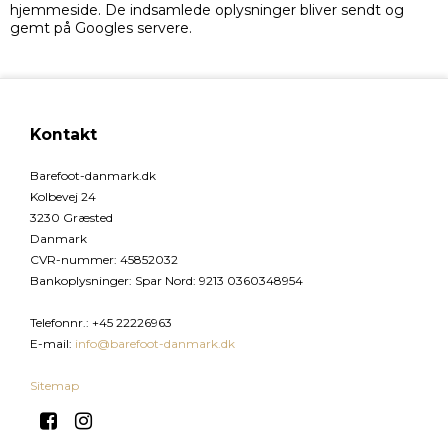
hjemmeside. De indsamlede oplysninger bliver sendt og
gemt på Googles servere.
Kontakt
Barefoot-danmark.dk
Kolbevej 24
3230 Græsted
Danmark
CVR-nummer
:
45852032
Bankoplysninger
:
Spar Nord: 9213 0360348954
Telefonnr.
:
+45 22226963
E-mail
:
info@barefoot-danmark.dk
Sitemap