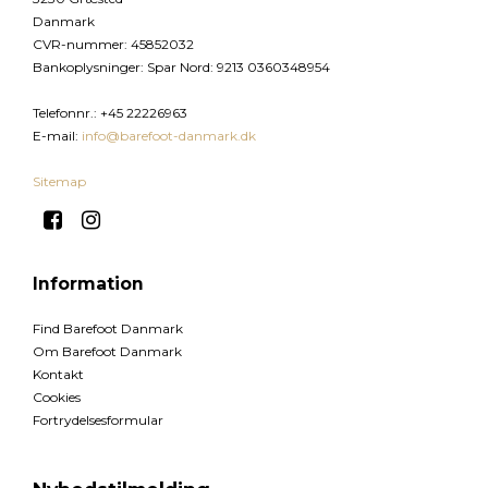
Danmark
CVR-nummer
:
45852032
Bankoplysninger
:
Spar Nord: 9213 0360348954
Telefonnr.
:
+45 22226963
E-mail
:
info@barefoot-danmark.dk
Sitemap
Information
Find Barefoot Danmark
Om Barefoot Danmark
Kontakt
Cookies
Fortrydelsesformular