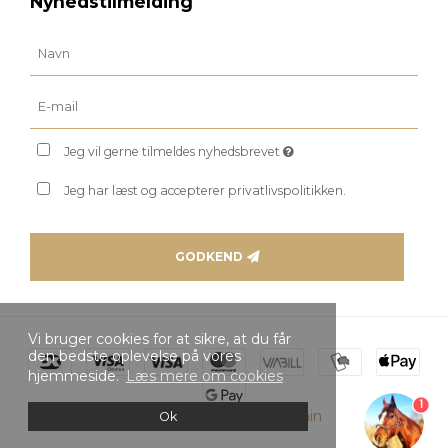
Nyhedstilmelding
Jeg vil gerne tilmeldes nyhedsbrevet
Jeg har læst og accepterer privatlivspolitikken.
GODKEND
Vi bruger cookies for at sikre, at du får
den bedste oplevelse på vores
hjemmeside.
Læs mere om cookies
1
Skabt med ♥ af DanDomain
Ok