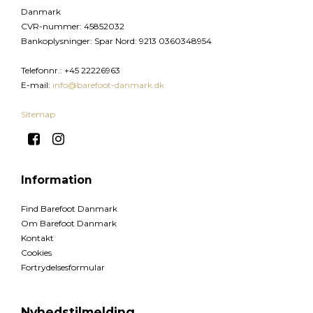
Danmark
CVR-nummer
:
45852032
Bankoplysninger
:
Spar Nord: 9213 0360348954
Telefonnr.
:
+45 22226963
E-mail
:
info@barefoot-danmark.dk
Sitemap
Information
Find Barefoot Danmark
Om Barefoot Danmark
Kontakt
Cookies
Fortrydelsesformular
Nyhedstilmelding