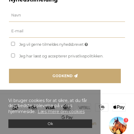
Jeg vil gerne tilmeldes nyhedsbrevet
Jeg har læst og accepterer privatlivspolitikken.
GODKEND
Vi bruger cookies for at sikre, at du får
den bedste oplevelse på vores
hjemmeside.
Læs mere om cookies
1
Skabt med ♥ af DanDomain
Ok