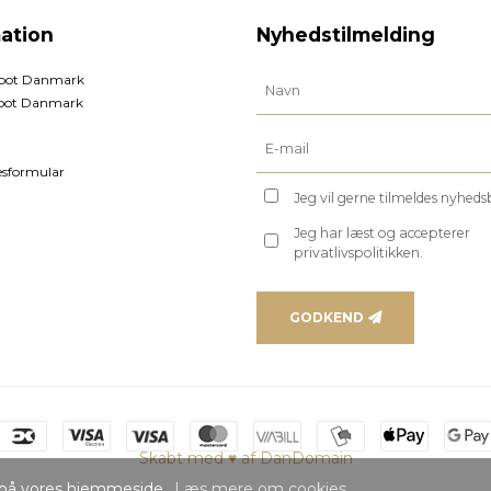
ation
Nyhedstilmelding
foot Danmark
oot Danmark
esformular
Jeg vil gerne tilmeldes nyhed
Jeg har læst og accepterer
privatlivspolitikken.
GODKEND
Skabt med ♥ af DanDomain
se på vores hjemmeside.
Læs mere om cookies