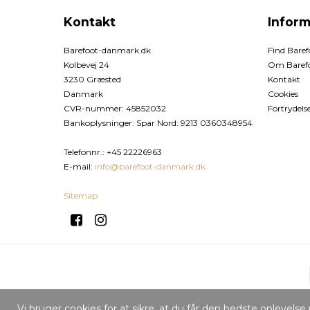
Kontakt
Inform
Barefoot-danmark.dk
Find Bare
Kolbevej 24
Om Baref
3230 Græsted
Kontakt
Danmark
Cookies
CVR-nummer
:
45852032
Fortrydels
Bankoplysninger
:
Spar Nord: 9213 0360348954
Telefonnr.
:
+45 22226963
E-mail
:
info@barefoot-danmark.dk
Sitemap
Vi bruger cookies for at sikre, at du får den bedste oplevel