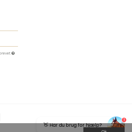
sbrevet
1
👋 Har du brug for hjælp?
Ok