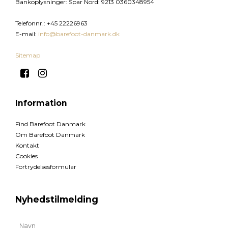
Bankoplysninger
:
Spar Nord: 9213 0360348954
Telefonnr.
:
+45 22226963
E-mail
:
info@barefoot-danmark.dk
Sitemap
Information
Find Barefoot Danmark
Om Barefoot Danmark
Kontakt
Cookies
Fortrydelsesformular
Nyhedstilmelding