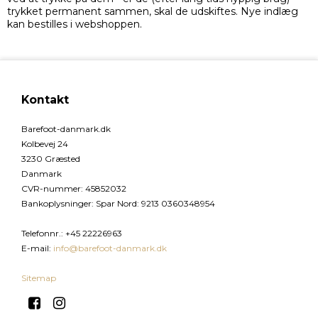
trykket permanent sammen, skal de udskiftes. Nye indlæg
kan bestilles i webshoppen.
Kontakt
Barefoot-danmark.dk
Kolbevej 24
3230 Græsted
Danmark
CVR-nummer
:
45852032
Bankoplysninger
:
Spar Nord: 9213 0360348954
Telefonnr.
:
+45 22226963
E-mail
:
info@barefoot-danmark.dk
Sitemap