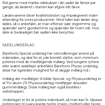
Rid gerne med mørke ridebukser i din sadel de første par
gange, da læderet i starten kan afgive lidt farve.
Lædervarerne bliver kvalitetstestet og imprægneret inden
afsending fra vores producenter. Med tiden kan læder dog
slides, så vi anbefaler, at man efterser især stigremme og
spænder samt gjordremme og spænder før hvert ridt. Hvis
dele er beskadiget bør sadlen ikke benyttes.
SADELUNDERLAG:
Barefoots Special underlag har velcroåbninger øverst på
indersiden, og skal for at yde korrekt støtte, som minimum
polstres med de medfølgende indlæg. Ved tungere ryttere
eller svære sadellejer anbefales Barefoots Physio underlag,
disse har ligeledes mulighed for at lægge indlæg ind i.
Indlæg der medfølger til både Special- og Physiounderlag er
af PU-skum (Til Physiounderlag medfølger desuden
gummiindlæg). Disse indlæg kan også bestilles i
webshoppen.
Underlaget er let at polstre individuelt, så man kan fx. tilpasse
polstringen til svajryggede heste (mere i midten) eller heste