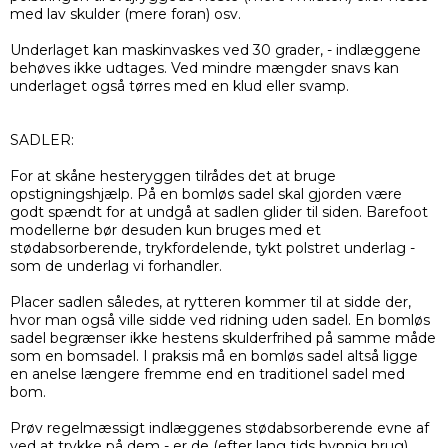
med lav skulder (mere foran) osv.
Underlaget kan maskinvaskes ved 30 grader, - indlæggene
behøves ikke udtages. Ved mindre mængder snavs kan
underlaget også tørres med en klud eller svamp.
SADLER:
For at skåne hesteryggen tilrådes det at bruge
opstigningshjælp. På en bomløs sadel skal gjorden være
godt spændt for at undgå at sadlen glider til siden. Barefoot
modellerne bør desuden kun bruges med et
stødabsorberende, trykfordelende, tykt polstret underlag -
som de underlag vi forhandler.
Placer sadlen således, at rytteren kommer til at sidde der,
hvor man også ville sidde ved ridning uden sadel. En bomløs
sadel begrænser ikke hestens skulderfrihed på samme måde
som en bomsadel. I praksis må en bomløs sadel altså ligge
en anelse længere fremme end en traditionel sadel med
bom.
Prøv regelmæssigt indlæggenes stødabsorberende evne af
ved at trykke på dem - er de (efter lang tids hyppig brug)