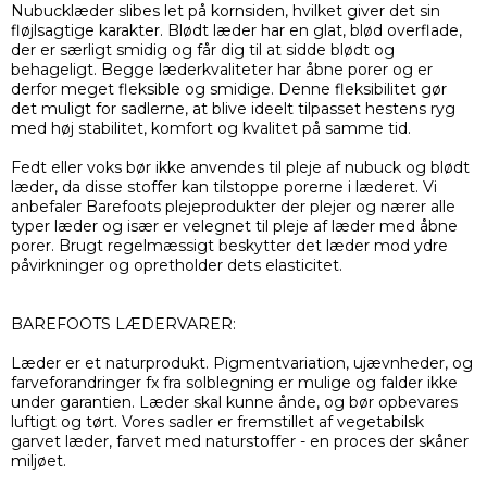
Nubucklæder slibes let på kornsiden, hvilket giver det sin
fløjlsagtige karakter. Blødt læder har en glat, blød overflade,
der er særligt smidig og får dig til at sidde blødt og
behageligt. Begge læderkvaliteter har åbne porer og er
derfor meget fleksible og smidige. Denne fleksibilitet gør
det muligt for sadlerne, at blive ideelt tilpasset hestens ryg
med høj stabilitet, komfort og kvalitet på samme tid.
Fedt eller voks bør ikke anvendes til pleje af nubuck og blødt
læder, da disse stoffer kan tilstoppe porerne i læderet. Vi
anbefaler Barefoots plejeprodukter der plejer og nærer alle
typer læder og især er velegnet til pleje af læder med åbne
porer. Brugt regelmæssigt beskytter det læder mod ydre
påvirkninger og opretholder dets elasticitet.
BAREFOOTS LÆDERVARER:
Læder er et naturprodukt. Pigmentvariation, ujævnheder, og
farveforandringer fx fra solblegning er mulige og falder ikke
under garantien. Læder skal kunne ånde, og bør opbevares
luftigt og tørt. Vores sadler er fremstillet af vegetabilsk
garvet læder, farvet med naturstoffer - en proces der skåner
miljøet.