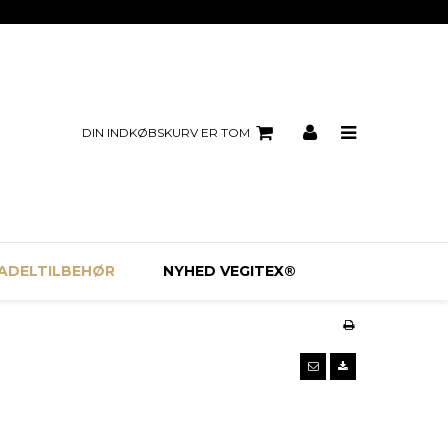
DIN INDKØBSKURV ER TOM
ADELTILBEHØR
NYHED VEGITEX®