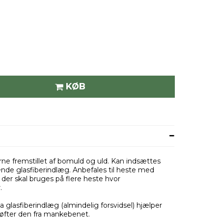
KØB
erne fremstillet af bomuld og uld. Kan indsættes
ende glasfiberindlæg. Anbefales til heste med
 der skal bruges på flere heste hvor
r.
da glasfiberindlæg (almindelig forsvidsel) hjælper
løfter den fra mankebenet.